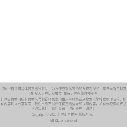
逛球街直播网是体育直播导航站，为方便喜欢体育的朋友观看视频，每日最新足球直
播_今天足球比赛推荐_免费足球在线直播观看
逛球街直播网所有直播信号和视频录像均由用户收集或从搜索引擎搜索整理获得，所
有内容均来自互联网，我们自身不提供任何直播信号和视频内容，如有侵犯您的权益
请通知我们，我们会第一时间处理，谢谢！
Copyright © 2026 逛球街直播网 版权所有。
All Rights Reserved.